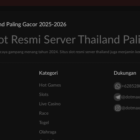
nd Paling Gacor 2025-2026
 Resmi Server Thailand Pal
caya gampang menang tahun 2024. Situs slot resmi server thailand juga menjamin ke
Kategori
Dukungan
Hot Games
+628528
Slots
@dotmax
Live Casino
@dotmax9
Race
Togel
Olahraga