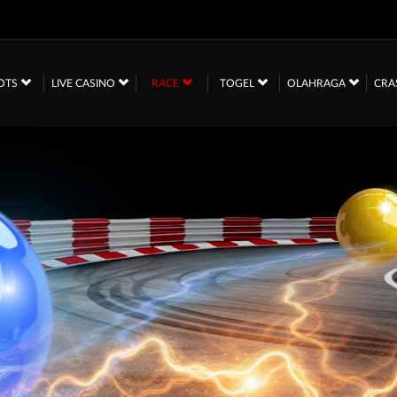
OTS
LIVE CASINO
RACE
TOGEL
OLAHRAGA
CRA