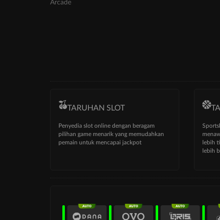
Arcade
TARUHAN SLOT
T
Penyedia slot online dengan beragam
Sports
pilihan game menarik yang memudahkan
menawa
pemain untuk mencapai jackpot
lebih 
lebih 