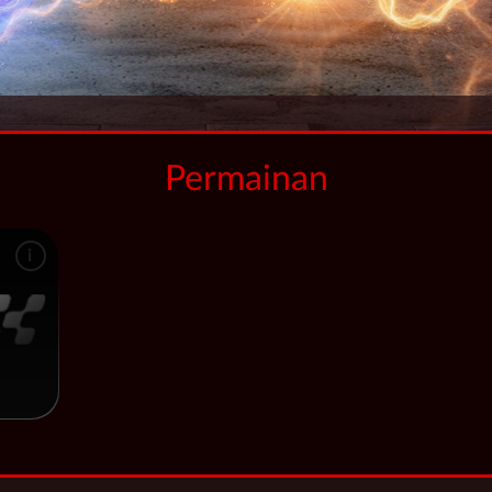
Permainan
i