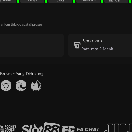
arikan tidak dapat diproses
Penarikan
Rata-rata 2 Menit
Browser Yang Didukung