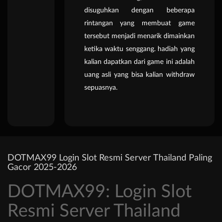
disuguhkan dengan beberapa
rintangan yang membuat game
tersebut menjadi menarik dimainkan
ketika waktu senggang. hadiah yang
kalian dapatkan dari game ini adalah
uang asli yang bisa kalian withdraw
sepuasnya.
DOTMAX99 Login Slot Resmi Server Thailand Paling
Gacor 2025-2026
DOTMAX99: Login Slot
Resmi Server Thailand