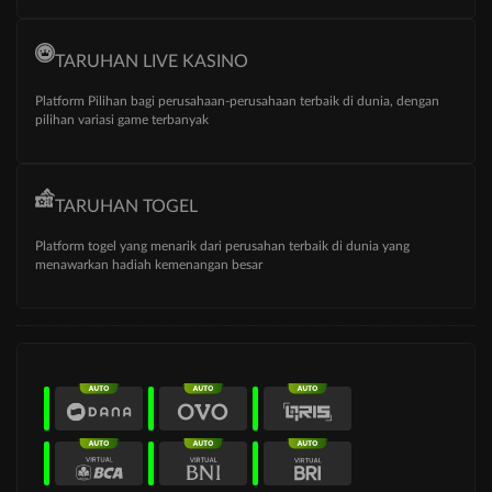
TARUHAN LIVE KASINO
Platform Pilihan bagi perusahaan-perusahaan terbaik di dunia, dengan
pilihan variasi game terbanyak
TARUHAN TOGEL
Platform togel yang menarik dari perusahan terbaik di dunia yang
menawarkan hadiah kemenangan besar