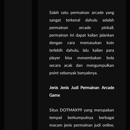
Salah satu permainan arcade yang
sangat terkenal dahulu adalah
permainan arcade pinball.
permainan ini dapat kalian jalankan
dengan cara memasukan koin
terlebih dahulu, lalu kalian para
player bisa menembakan bola
secara acak dan mengumpulkan
point sebanyak banyaknya.
Jenis Jenis Judi Permainan Arcade
Game
Situs DOTMAX99 yang merupakan
tempat berkumpulnya berbagai
macam jenis permainan judi online,