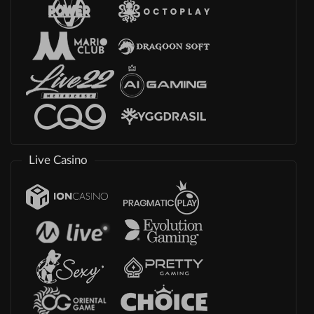
Live Casino