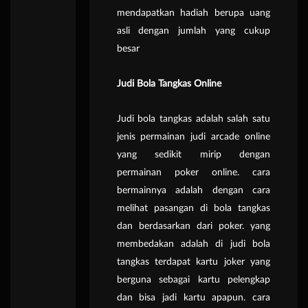
mendapatkan hadiah berupa uang
asli dengan jumlah yang cukup
besar
Judi Bola Tangkas Online
Judi bola tangkas adalah salah satu
jenis permainan judi arcade online
yang sedikit mirip dengan
permainan poker online. cara
bermainnya adalah dengan cara
melihat pasangan di bola tangkas
dan berdasarkan dari poker. yang
membedakan adalah di judi bola
tangkas terdapat kartu joker yang
berguna sebagai kartu pelengkap
dan bisa jadi kartu apapun. cara