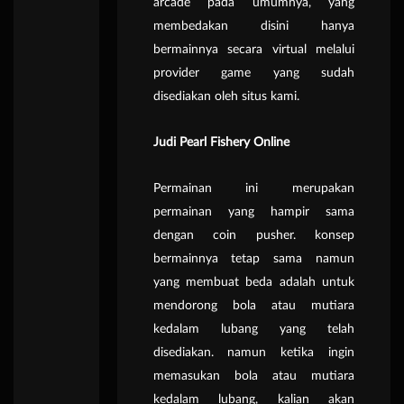
arcade pada umumnya, yang
membedakan disini hanya
bermainnya secara virtual melalui
provider game yang sudah
disediakan oleh situs kami.
Judi Pearl Fishery Online
Permainan ini merupakan
permainan yang hampir sama
dengan coin pusher. konsep
bermainnya tetap sama namun
yang membuat beda adalah untuk
mendorong bola atau mutiara
kedalam lubang yang telah
disediakan. namun ketika ingin
memasukan bola atau mutiara
kedalam lubang, kalian akan