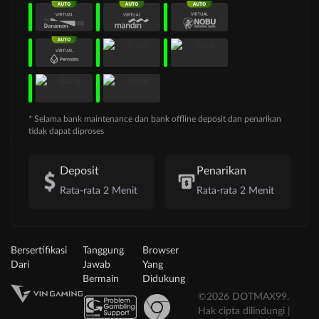
* Selama bank maintenance dan bank offline deposit dan penarikan
tidak dapat diproses
Deposit
Penarikan
Rata-rata 2 Menit
Rata-rata 2 Menit
Bersertifikasi
Tanggung
Browser
Dari
Jawab
Yang
Bermain
Didukung
©2026 DOTMAX99.
Hak cipta dilindungi |