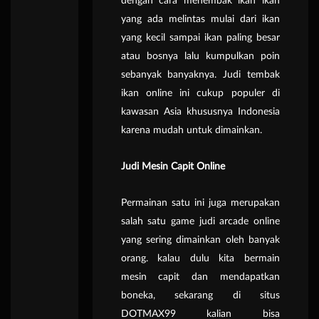
dengan cara menembak ikan ikan
yang ada melintas mulai dari ikan
yang kecil sampai ikan paling besar
atau bosnya lalu kumpulkan poin
sebanyak banyaknya. Judi tembak
ikan online ini cukup populer di
kawasan Asia khususnya Indonesia
karena mudah untuk dimainkan.
Judi Mesin Capit Online
Permainan satu ini juga merupakan
salah satu game judi arcade online
yang sering dimainkan oleh banyak
orang. kalau dulu kita bermain
mesin capit dan mendapatkan
boneka, sekarang di situs
DOTMAX99 kalian bisa