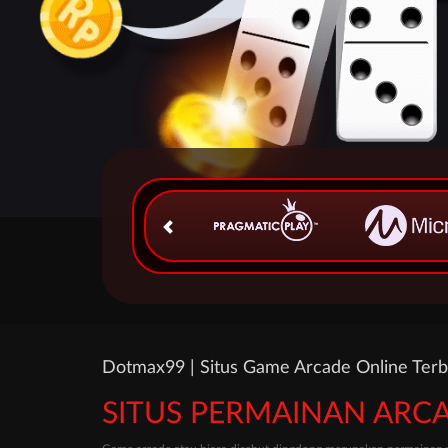
Dotmax99 | Situs Game Arcade Online Terb
SITUS PERMAINAN ARC