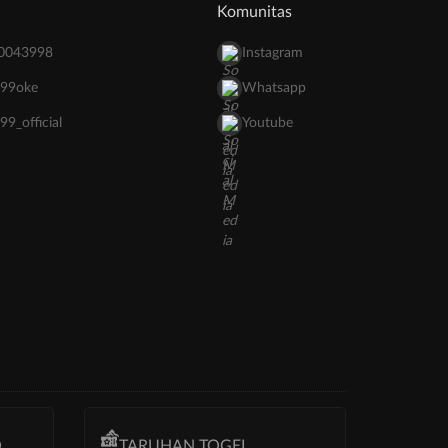
Komunitas
0043998
Instagram
99oke
Whatsapp
9_official
Youtube
O
TARUHAN TOGEL