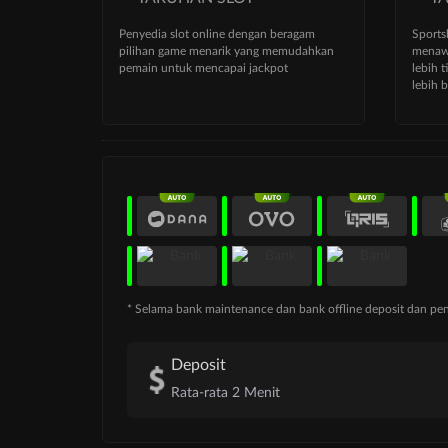
Penyedia slot online dengan beragam
Sports
pilihan game menarik yang memudahkan
menawa
pemain untuk mencapai jackpot
lebih 
lebih 
* Selama bank maintenance dan bank offline deposit dan pen
Deposit
Rata-rata 2 Menit