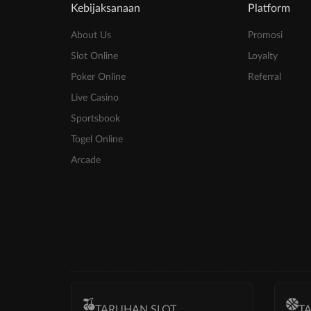
Kebijaksanaan
Platform
About Us
Promosi
Slot Online
Loyalty
Poker Online
Referral
Live Casino
Sportsbook
Togel Online
Arcade
TARUHAN SLOT
T