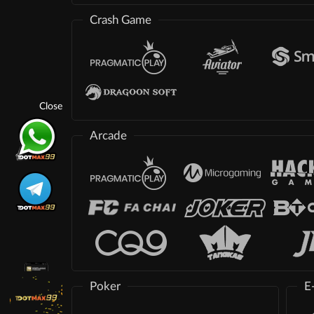
Crash Game
Close
Arcade
Poker
E