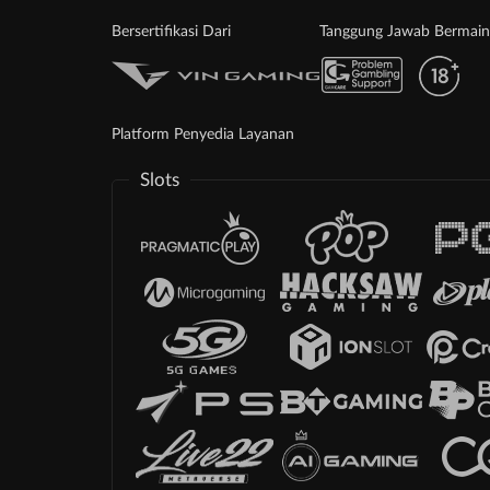
Bersertifikasi Dari
Tanggung Jawab Bermain
Platform Penyedia Layanan
Slots