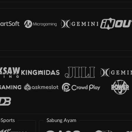
-Sports
Sabung Ayam