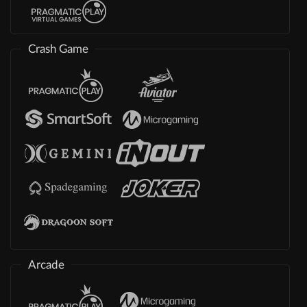
Crash Game
Arcade