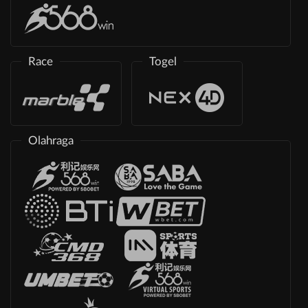
Race
Togel
Olahraga