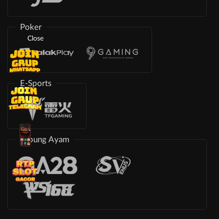
Poker
Close
E-Sports
Sabung Ayam