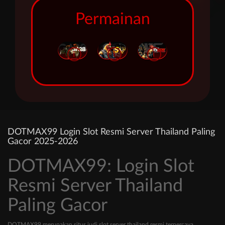
Permainan
i
i
i
DOTMAX99 Login Slot Resmi Server Thailand Paling
Gacor 2025-2026
DOTMAX99: Login Slot
Resmi Server Thailand
Paling Gacor
DOTMAX99 merupakan situs judi slot server thailand resmi terpercaya